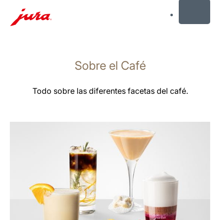
MENU
Saltar
a
Sobre el Café
el
contenido
Saltar
Todo sobre las diferentes facetas del café.
a
la
búsqueda
más
información