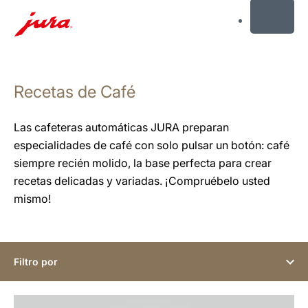
MENU
Saltar
a
Recetas de Café
el
contenido
Saltar
Las cafeteras automáticas JURA preparan
a
especialidades de café con solo pulsar un botón: café
la
siempre recién molido, la base perfecta para crear
búsqueda
recetas delicadas y variadas. ¡Compruébelo usted
mismo!
Filtro por
la