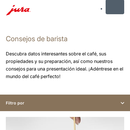
MENU
Saltar
a
Consejos de barista
el
contenido
Saltar
Descubra datos interesantes sobre el café, sus
a
propiedades y su preparación, así como nuestros
la
consejos para una presentación ideal. ¡Adéntrese en el
búsqueda
mundo del café perfecto!
Filtro por
indicar