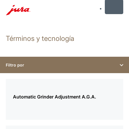
MENU
Saltar
a
Términos y tecnología
el
contenido
Saltar
a
la
Filtro por
búsqueda
más
información
Automatic Grinder Adjustment A.G.A.