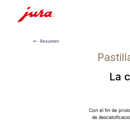
Resumen
Pastil
La 
Con el fin de prol
de descalcificaci