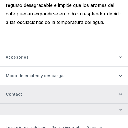
regusto desagradable e impide que los aromas del
café puedan expandirse en todo su esplendor debido
a las oscilaciones de la temperatura del agua.
Accesorios
Modo de empleo y descargas
Contact
Site Web
[Website information]
Indicaciones jurídicas
Pie de imprenta
Sitemap