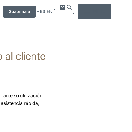
MENU
Guatemala
-
ES
EN
 al cliente
ante su utilización,
asistencia rápida,