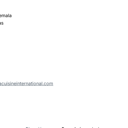
temala
as
acuisineinternational.com