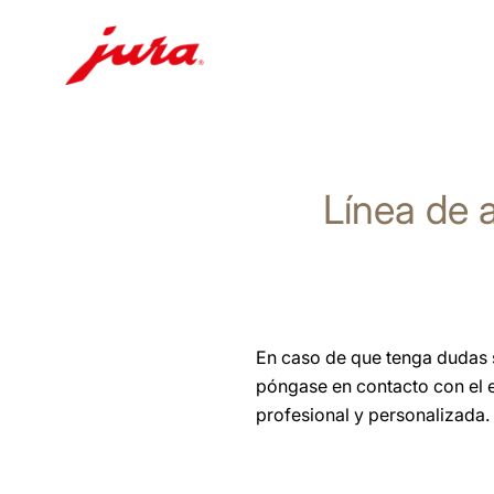
Saltar
a
el
Línea de a
contenido
Saltar
a
la
búsqueda
En caso de que tenga dudas s
póngase en contacto con el e
profesional y personalizada.