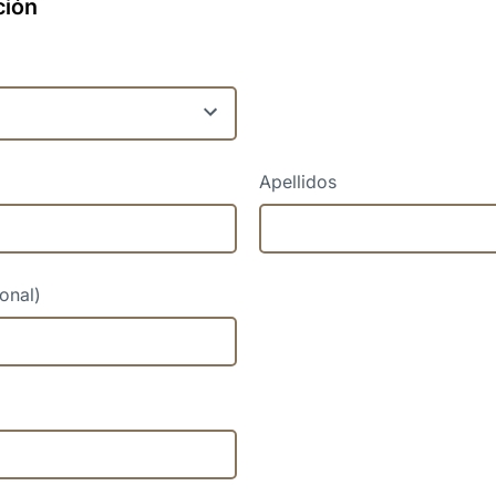
ción
Apellidos
onal)