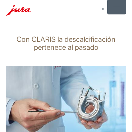
MENU
Saltar
a
Con CLARIS la descalcificación
el
contenido
pertenece al pasado
Saltar
a
la
búsqueda