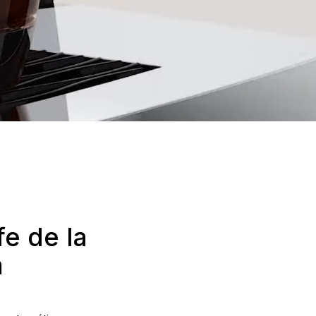
e de la
m