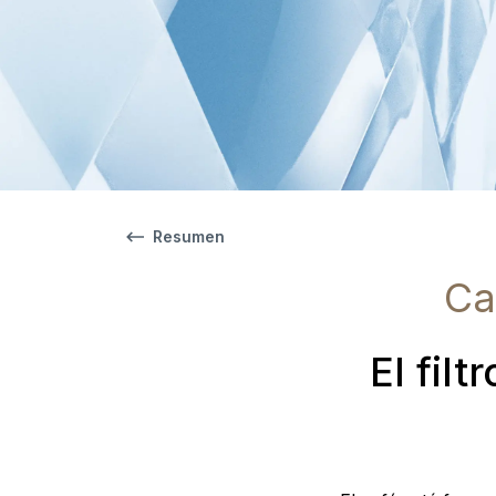
Resumen
Ca
El fil