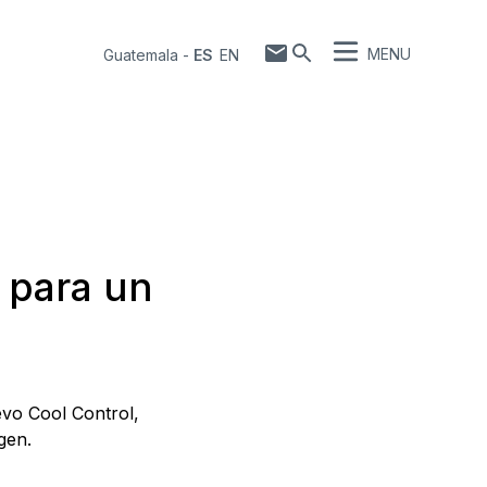
MENU
Guatemala
-
ES
EN
l para un
evo Cool Control,
gen.