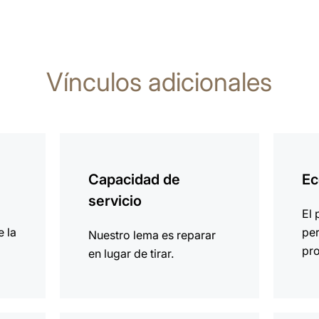
Vínculos adicionales
más
más
información
informa
Capacidad de
Ec
servicio
El 
e la
per
Nuestro lema es reparar
pro
en lugar de tirar.