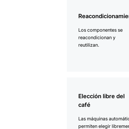
más
información
Reacondicionamie
Los componentes se
reacondicionan y
reutilizan.
más
información
Elección libre del
café
Las máquinas automáti
permiten elegir libreme