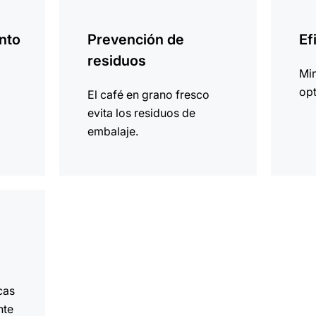
más
más
información
informa
nto
Prevención de
Ef
residuos
Mi
opt
El café en grano fresco
evita los residuos de
embalaje.
cas
nte