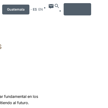
MENU
Guatemala
-
ES
EN
s
lar fundamental en los
iendo al futuro.