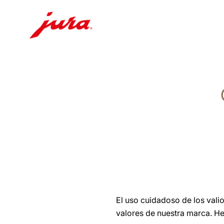
Saltar
a
el
contenido
Saltar
a
la
búsqueda
El uso cuidadoso de los valio
valores de nuestra marca. He